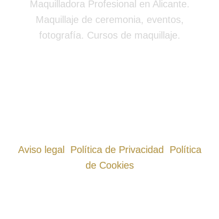
Maquilladora Profesional en Alicante.
la aconsejaré .
Maquillaje de ceremonia, eventos,
Muchas gracias
Carmen
fotografía. Cursos de maquillaje.
654 791 487
C. Maestro Gaztambide, 15, 03004 Alicante
Síguenos en
Aviso legal
Política de Privacidad
Política
de Cookies
© 2026
Carmen Moreno
. Todos los derechos
reservados.