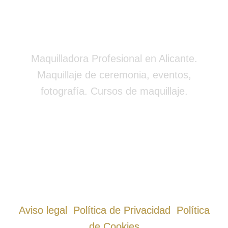
Maquilladora Profesional en Alicante.
Maquillaje de ceremonia, eventos,
fotografía. Cursos de maquillaje.
654 791 487
C. Maestro Gaztambide, 15, 03004 Alicante
Síguenos en
Aviso legal
Política de Privacidad
Política
de Cookies