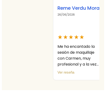
Reme Verdu Mora
26/06/2026
★★★★★
Me ha encantado la
sesión de maquillaje
con Carmen, muy
profesional y a la vez
muy cercana,.se
Ver reseña
adapta a tus
conocimientos y
necesidades. Sin duda
lo recomiendo. Gran
experiencia.