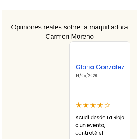
Opiniones reales sobre la maquilladora
Carmen Moreno
Gloria González
14/05/2026
0
★★★★☆
Acudí desde La Rioja
¡
a un evento,
contraté el
m