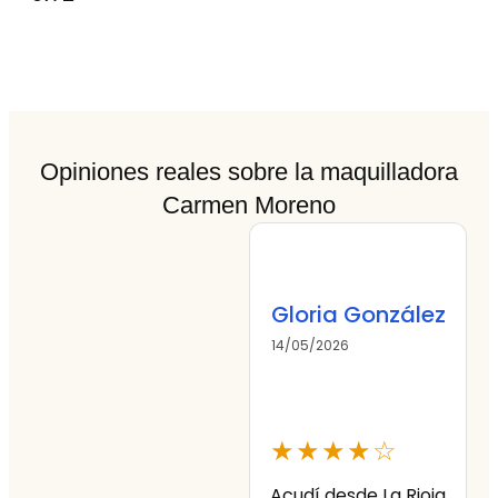
Opiniones reales sobre la maquilladora
Carmen Moreno
Gloria González
14/05/2026
0
★★★★☆
Acudí desde La Rioja
¡